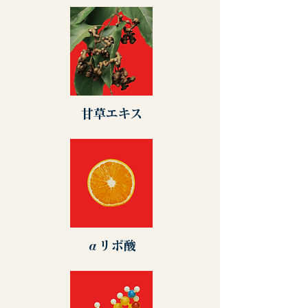
甘草エキス
αリポ酸