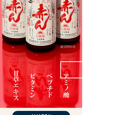
清涼飲料水
甘草エキス
ビタミン
ペプチド
​アミノ酸