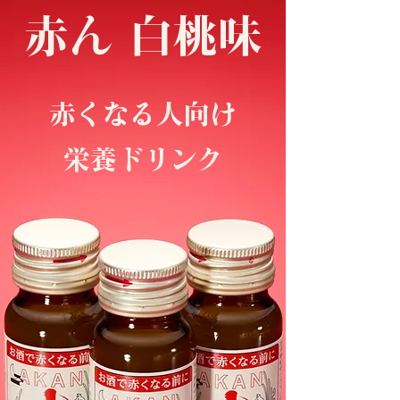
​赤ん 白桃味
​赤くなる人向け
栄養ドリンク