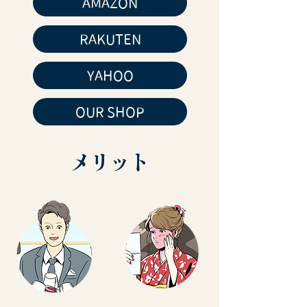
AMAZON
RAKUTEN
YAHOO
OUR SHOP
​メリット