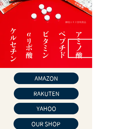
酵母エキス含有食品
ケルセチン
​α
​ リポ酸
ビタミン
ペプチド
​アミノ酸
AMAZON
RAKUTEN
YAHOO
OUR SHOP