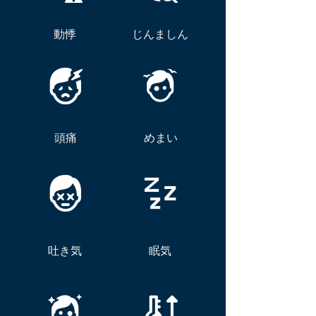
動悸
じんましん
頭痛
めまい
吐き気
眠気