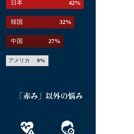
​日本
42%
​韓国
32%
​中国
27%
アメリカ
0%
「赤み」以外の悩み